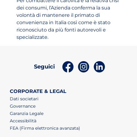
Per combattere il carovita e la relativa crisi
dei consumi, l’Azienda conferma la sua
volontà di mantenere il primato di
convenienza in Italia così come è stato
riconosciuto da più fonti autorevoli e
specializzate.
(apri in un nuovo tab)
(apri in un nuovo t
(apri in un n
Seguici
CORPORATE & LEGAL
Dati societari
Governance
Garanzia Legale
Accessibilità
FEA (Firma elettronica avanzata)