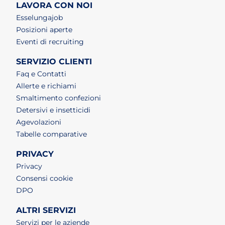
LAVORA CON NOI
(apri in un nuovo tab)
Esselungajob
(apri in un nuovo tab)
Posizioni aperte
(apri in un nuovo tab)
Eventi di recruiting
SERVIZIO CLIENTI
Faq e Contatti
Allerte e richiami
Smaltimento confezioni
Detersivi e insetticidi
Agevolazioni
Tabelle comparative
PRIVACY
Privacy
Consensi cookie
DPO
ALTRI SERVIZI
Servizi per le aziende