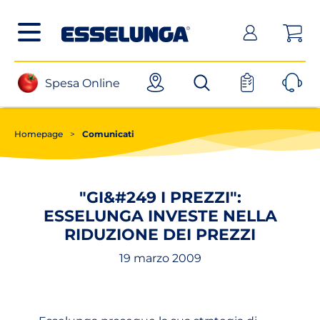
Posizionati sul contenuto principale
Posizionati sul menù principale
Posizionanti sul footer
(apri in un nuovo tab)
Spesa Online
Homepage
>
Comunicati
"GI&#249 I PREZZI":
ESSELUNGA INVESTE NELLA
RIDUZIONE DEI PREZZI
19 marzo 2009