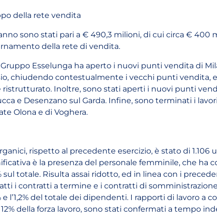
ppo della rete vendita
anno sono stati pari a € 490,3 milioni, di cui circa € 400 m
namento della rete di vendita.
l Gruppo Esselunga ha aperto i nuovi punti vendita di Mil
o, chiudendo contestualmente i vecchi punti vendita, e 
ristrutturato. Inoltre, sono stati aperti i nuovi punti ven
cca e Desenzano sul Garda. Infine, sono terminati i lavo
ate Olona e di Voghera.
anici, rispetto al precedente esercizio, è stato di 1.106 u
ificativa è la presenza del personale femminile, che h
ul totale. Risulta assai ridotto, ed in linea con i precedent
infatti i contratti a termine e i contratti di somministrazion
 e l’1,2% del totale dei dipendenti. I rapporti di lavoro a 
 12% della forza lavoro, sono stati confermati a tempo i