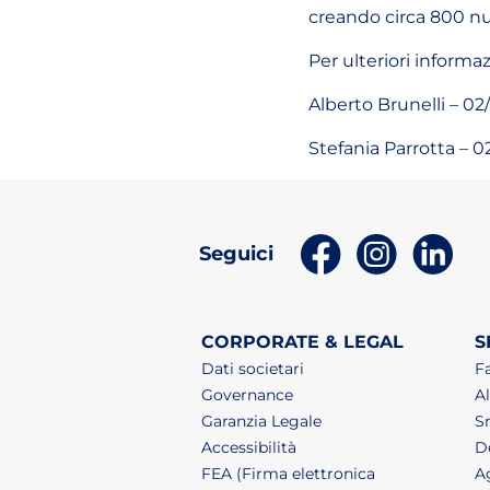
creando circa 800 nuo
Per ulteriori informa
Alberto Brunelli – 02/
Stefania Parrotta – 02
(apri in un nuov
(apri in 
(ap
Seguici
CORPORATE & LEGAL
S
Dati societari
F
Governance
Al
Garanzia Legale
S
Accessibilità
De
FEA (Firma elettronica
A