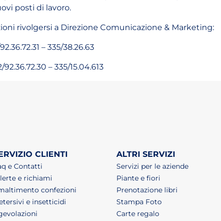
vi posti di lavoro.
zioni rivolgersi a Direzione Comunicazione & Marketing:
92.36.72.31 – 335/38.26.63
/92.36.72.30 – 335/15.04.613
o tab)
un nuovo tab)
ri in un nuovo tab)
ERVIZIO CLIENTI
ALTRI SERVIZI
aq e Contatti
Servizi per le aziende
lerte e richiami
Piante e fiori
maltimento confezioni
Prenotazione libri
tersivi e insetticidi
Stampa Foto
gevolazioni
Carte regalo