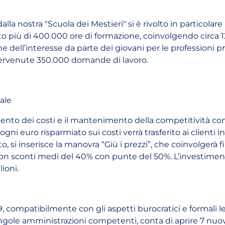
lla nostra "Scuola dei Mestieri" si è rivolto in particolare
o più di 400.000 ore di formazione, coinvolgendo circa 
ne dell’interesse da parte dei giovani per le professioni p
pervenute 350.000 domande di lavoro.
ale
ento dei costi e il mantenimento della competitività c
ogni euro risparmiato sui costi verrà trasferito ai clienti i
to, si inserisce la manovra “Giù i prezzi”, che coinvolgerà f
 con sconti medi del 40% con punte del 50%. L’investiment
lioni.
, compatibilmente con gli aspetti burocratici e formali l
ingole amministrazioni competenti, conta di aprire 7 nuov