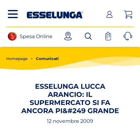
Posizionati sul contenuto principale
Posizionati sul menù principale
Posizionanti sul footer
(apri in un nuovo tab)
Spesa Online
Homepage
>
Comunicati
ESSELUNGA LUCCA
ARANCIO: IL
SUPERMERCATO SI FA
ANCORA PI&#249 GRANDE
12 novembre 2009