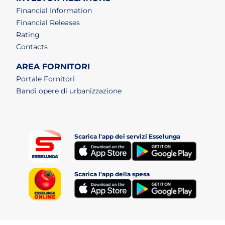
Financial Information
Financial Releases
Rating
Contacts
AREA FORNITORI
Portale Fornitori
Bandi opere di urbanizzazione
Scarica l'app dei servizi Esselunga
(apri i
(apri in un nuovo tab)
Scarica l'app della spesa
(apri i
(apri in un nuovo tab)