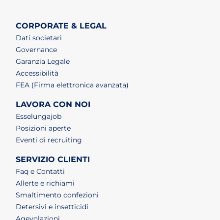
CORPORATE & LEGAL
Dati societari
Governance
Garanzia Legale
Accessibilità
FEA (Firma elettronica avanzata)
LAVORA CON NOI
(apri in un nuovo tab)
Esselungajob
(apri in un nuovo tab)
Posizioni aperte
(apri in un nuovo tab)
Eventi di recruiting
SERVIZIO CLIENTI
Faq e Contatti
Allerte e richiami
Smaltimento confezioni
Detersivi e insetticidi
Agevolazioni