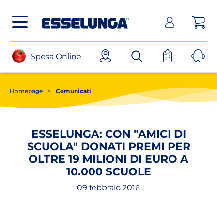
Posizionati sul contenuto principale
Posizionati sul menù principale
Posizionanti sul footer
(apri in un nuovo tab)
Spesa Online
Homepage
>
Comunicati
ESSELUNGA: CON "AMICI DI
SCUOLA" DONATI PREMI PER
OLTRE 19 MILIONI DI EURO A
10.000 SCUOLE
09 febbraio 2016