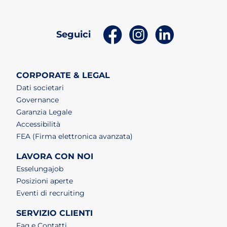
(apri in un nuovo tab)
(apri in un nuovo t
(apri in un n
Seguici
CORPORATE & LEGAL
Dati societari
Governance
Garanzia Legale
Accessibilità
FEA (Firma elettronica avanzata)
LAVORA CON NOI
(apri in un nuovo tab)
Esselungajob
(apri in un nuovo tab)
Posizioni aperte
(apri in un nuovo tab)
Eventi di recruiting
SERVIZIO CLIENTI
Faq e Contatti