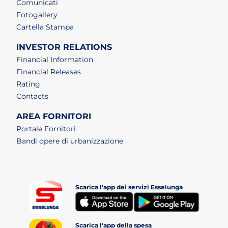
Comunicati
Fotogallery
Cartella Stampa
INVESTOR RELATIONS
Financial Information
Financial Releases
Rating
Contacts
AREA FORNITORI
Portale Fornitori
Bandi opere di urbanizzazione
Scarica l'app dei servizi Esselunga
(apri i
(apri in un nuovo tab)
Scarica l'app della spesa