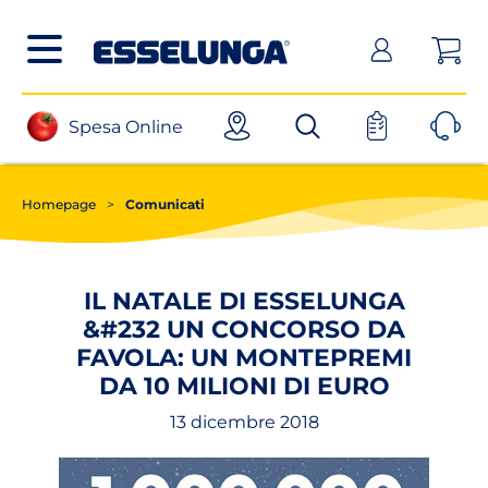
Posizionati sul contenuto principale
Posizionati sul menù principale
Posizionanti sul footer
(apri in un nuovo tab)
Spesa Online
Homepage
>
Comunicati
IL NATALE DI ESSELUNGA
&#232 UN CONCORSO DA
FAVOLA: UN MONTEPREMI
DA 10 MILIONI DI EURO
13 dicembre 2018