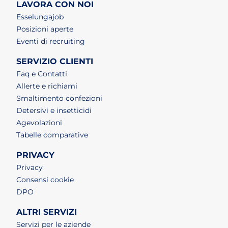
LAVORA CON NOI
(apri in un nuovo tab)
Esselungajob
(apri in un nuovo tab)
Posizioni aperte
(apri in un nuovo tab)
Eventi di recruiting
SERVIZIO CLIENTI
Faq e Contatti
Allerte e richiami
Smaltimento confezioni
Detersivi e insetticidi
Agevolazioni
Tabelle comparative
PRIVACY
Privacy
Consensi cookie
DPO
ALTRI SERVIZI
Servizi per le aziende