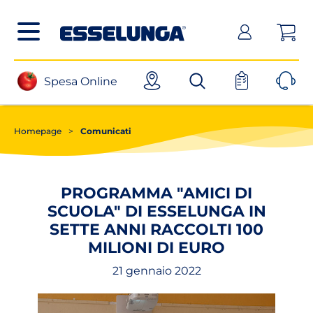
Posizionati sul contenuto principale
Posizionati sul menù principale
Posizionanti sul footer
(apri in un nuovo tab)
Spesa Online
Homepage
>
Comunicati
PROGRAMMA "AMICI DI
SCUOLA" DI ESSELUNGA IN
SETTE ANNI RACCOLTI 100
MILIONI DI EURO
21 gennaio 2022