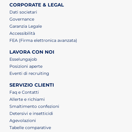
CORPORATE & LEGAL
Dati societari
Governance
Garanzia Legale
Accessibilità
FEA (Firma elettronica avanzata)
LAVORA CON NOI
(apri in un nuovo tab)
Esselungajob
(apri in un nuovo tab)
Posizioni aperte
(apri in un nuovo tab)
Eventi di recruiting
SERVIZIO CLIENTI
Faq e Contatti
Allerte e richiami
Smaltimento confezioni
Detersivi e insetticidi
Agevolazioni
Tabelle comparative