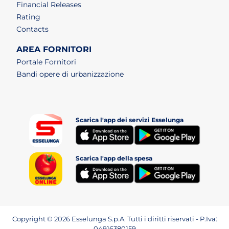
Financial Releases
Rating
Contacts
AREA FORNITORI
Portale Fornitori
Bandi opere di urbanizzazione
Scarica l'app dei servizi Esselunga
(apri i
(apri in un nuovo tab)
Scarica l'app della spesa
(apri i
(apri in un nuovo tab)
Copyright © 2026 Esselunga S.p.A. Tutti i diritti riservati - P.Iva:
04916380159