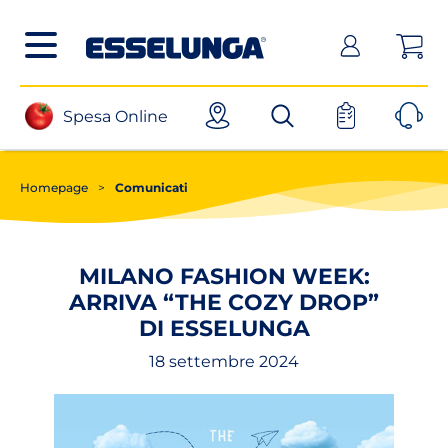
Posizionati sul contenuto principale
Posizionati sul menù principale
Posizionanti sul footer
(apri in un nuovo tab)
Spesa Online
Homepage
>
Comunicati
MILANO FASHION WEEK:
ARRIVA “THE COZY DROP”
DI ESSELUNGA
18 settembre 2024