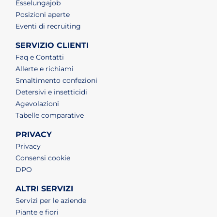
(apri in un nuovo tab)
Esselungajob
(apri in un nuovo tab)
Posizioni aperte
(apri in un nuovo tab)
Eventi di recruiting
SERVIZIO CLIENTI
Faq e Contatti
Allerte e richiami
Smaltimento confezioni
Detersivi e insetticidi
Agevolazioni
Tabelle comparative
PRIVACY
Privacy
Consensi cookie
DPO
ALTRI SERVIZI
Servizi per le aziende
Piante e fiori