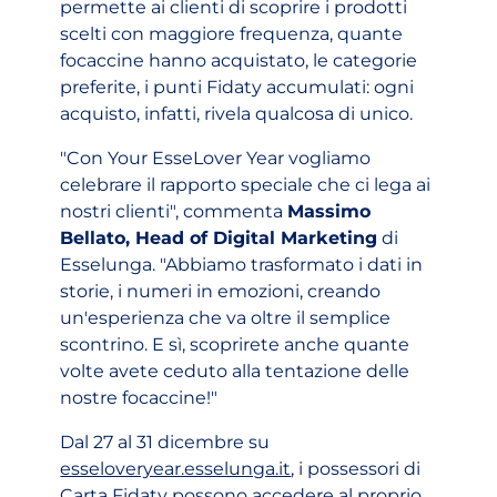
permette ai clienti di scoprire i prodotti
scelti con maggiore frequenza, quante
focaccine hanno acquistato, le categorie
preferite, i punti Fidaty accumulati: ogni
acquisto, infatti, rivela qualcosa di unico.
"Con Your EsseLover Year vogliamo
celebrare il rapporto speciale che ci lega ai
nostri clienti", commenta
Massimo
Bellato, Head of Digital Marketing
di
Esselunga. "Abbiamo trasformato i dati in
storie, i numeri in emozioni, creando
un'esperienza che va oltre il semplice
scontrino. E sì, scoprirete anche quante
volte avete ceduto alla tentazione delle
nostre focaccine!"
Dal 27 al 31 dicembre su
(apri in un nuovo tab)
esseloveryear.esselunga.it
, i possessori di
Carta Fidaty possono accedere al proprio