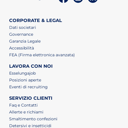
CORPORATE & LEGAL
Dati societari
Governance
Garanzia Legale
Accessibilità
FEA (Firma elettronica avanzata)
LAVORA CON NOI
(apri in un nuovo tab)
Esselungajob
(apri in un nuovo tab)
Posizioni aperte
(apri in un nuovo tab)
Eventi di recruiting
SERVIZIO CLIENTI
Faq e Contatti
Allerte e richiami
Smaltimento confezioni
Detersivi e insetticidi