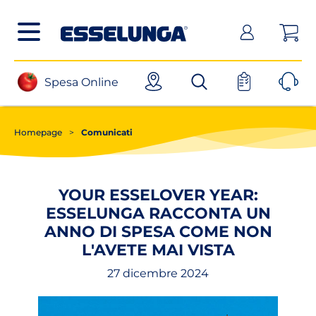
Posizionati sul contenuto principale
Posizionati sul menù principale
Posizionanti sul footer
(apri in un nuovo tab)
Spesa Online
Homepage
>
Comunicati
YOUR ESSELOVER YEAR:
ESSELUNGA RACCONTA UN
ANNO DI SPESA COME NON
L'AVETE MAI VISTA
27 dicembre 2024