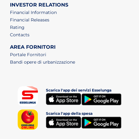
INVESTOR RELATIONS
Financial Information
Financial Releases
Rating
Contacts
AREA FORNITORI
Portale Fornitori
Bandi opere di urbanizzazione
Scarica l'app dei servizi Esselunga
(apri i
(apri in un nuovo tab)
Scarica l'app della spesa
(apri i
(apri in un nuovo tab)