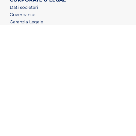
Dati societari
Governance
Garanzia Legale
Accessibilità
FEA (Firma elettronica avanzata)
LAVORA CON NOI
(apri in un nuovo tab)
Esselungajob
(apri in un nuovo tab)
Posizioni aperte
(apri in un nuovo tab)
Eventi di recruiting
SERVIZIO CLIENTI
Faq e Contatti
Allerte e richiami
Smaltimento confezioni
Detersivi e insetticidi
Agevolazioni
Tabelle comparative