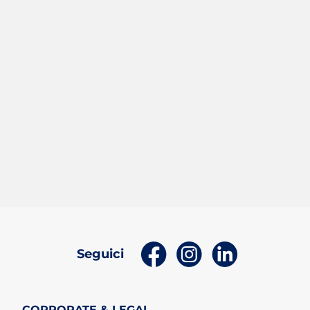
(apri in un nuovo tab)
(apri in un nuovo t
(apri in un n
Seguici
CORPORATE & LEGAL