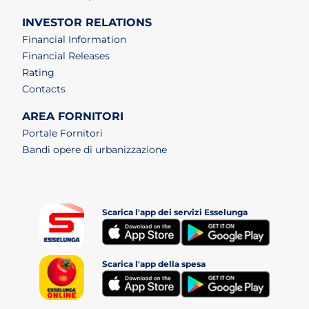
INVESTOR RELATIONS
Financial Information
Financial Releases
Rating
Contacts
AREA FORNITORI
Portale Fornitori
Bandi opere di urbanizzazione
Scarica l'app dei servizi Esselunga
(apri i
(apri in un nuovo tab)
Scarica l'app della spesa
(apri i
(apri in un nuovo tab)