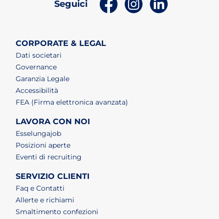
(apri in un nuovo tab)
(apri in un nuovo t
(apri in un n
Seguici
CORPORATE & LEGAL
Dati societari
Governance
Garanzia Legale
Accessibilità
FEA (Firma elettronica avanzata)
LAVORA CON NOI
(apri in un nuovo tab)
Esselungajob
(apri in un nuovo tab)
Posizioni aperte
(apri in un nuovo tab)
Eventi di recruiting
SERVIZIO CLIENTI
Faq e Contatti
Allerte e richiami
Smaltimento confezioni