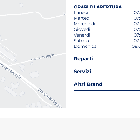
ORARI DI APERTURA
Lunedi
07:
Martedi
07:
Mercoledi
07:
Giovedi
07:
Venerdi
07:
Sabato
07:
Domenica
08:
Reparti
Servizi
Altri Brand
o tab)
un nuovo tab)
ri in un nuovo tab)