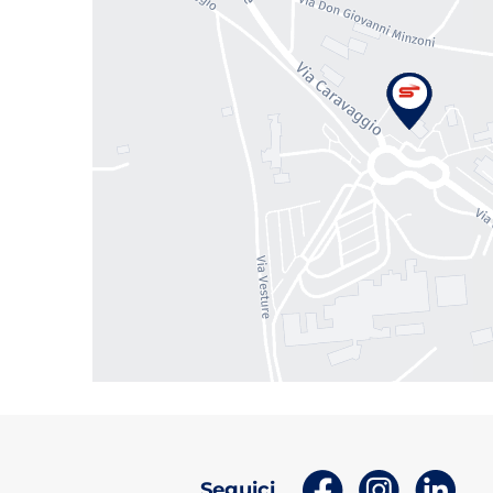
(apri in un nuov
(apri in 
(ap
Seguici