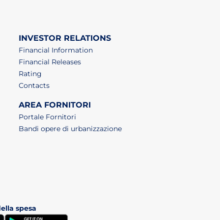
INVESTOR RELATIONS
Financial Information
Financial Releases
Rating
Contacts
AREA FORNITORI
Portale Fornitori
Bandi opere di urbanizzazione
della spesa
(apri in un nuovo tab)
(apri in un nuovo tab)