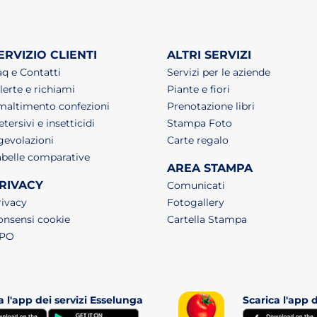
ERVIZIO CLIENTI
ALTRI SERVIZI
aq e Contatti
Servizi per le aziende
lerte e richiami
Piante e fiori
maltimento confezioni
Prenotazione libri
tersivi e insetticidi
Stampa Foto
gevolazioni
Carte regalo
abelle comparative
AREA STAMPA
RIVACY
Comunicati
rivacy
Fotogallery
onsensi cookie
Cartella Stampa
tab)
PO
a l'app dei servizi Esselunga
Scarica l'app 
(apri in un nuovo tab)
(apri in un nuovo tab)