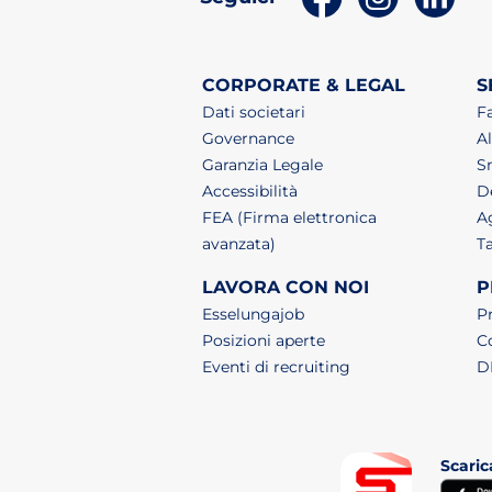
CORPORATE & LEGAL
S
Dati societari
F
Governance
Al
Garanzia Legale
S
Accessibilità
De
FEA (Firma elettronica
A
avanzata)
T
LAVORA CON NOI
P
(apri in un nuovo tab)
Esselungajob
P
(apri in un nuovo tab)
Posizioni aperte
C
(apri in un nuovo 
Eventi di recruiting
D
Scaric