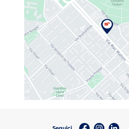
(apri in un nuov
(apri in 
(ap
Seguici