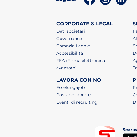
CORPORATE & LEGAL
S
Dati societari
F
Governance
Al
Garanzia Legale
S
Accessibilità
De
FEA (Firma elettronica
A
avanzata)
T
LAVORA CON NOI
P
(apri in un nuovo tab)
Esselungajob
P
(apri in un nuovo tab)
Posizioni aperte
C
(apri in un nuovo 
Eventi di recruiting
D
Scaric