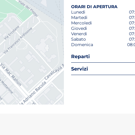
ORARI DI APERTURA
Lunedi
07:
Martedi
07:
Mercoledi
07:
Giovedi
07:
Venerdi
07:
Sabato
07:
Domenica
08:
Reparti
Servizi
o tab)
un nuovo tab)
ri in un nuovo tab)