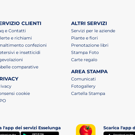
ERVIZIO CLIENTI
ALTRI SERVIZI
aq e Contatti
Servizi per le aziende
lerte e richiami
Piante e fiori
maltimento confezioni
Prenotazione libri
tersivi e insetticidi
Stampa Foto
gevolazioni
Carte regalo
abelle comparative
AREA STAMPA
RIVACY
Comunicati
rivacy
Fotogallery
onsensi cookie
Cartella Stampa
tab)
PO
a l'app dei servizi Esselunga
Scarica l'app 
(apri in un nuovo tab)
(apri in un nuovo tab)