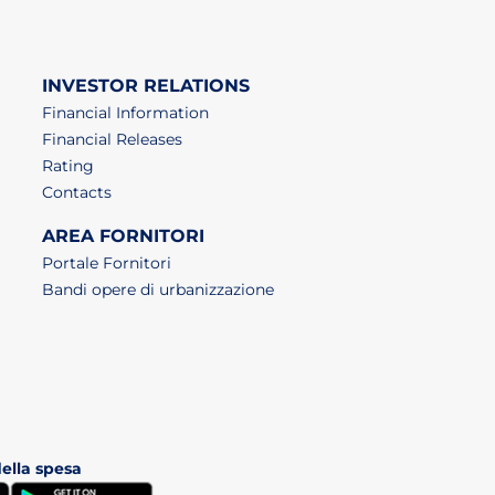
INVESTOR RELATIONS
Financial Information
Financial Releases
Rating
Contacts
AREA FORNITORI
Portale Fornitori
Bandi opere di urbanizzazione
della spesa
(apri in un nuovo tab)
(apri in un nuovo tab)