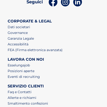
(apri in un nuovo tab)
(apri in un nuovo t
(apri in un n
Seguici
CORPORATE & LEGAL
Dati societari
Governance
Garanzia Legale
Accessibilità
FEA (Firma elettronica avanzata)
LAVORA CON NOI
(apri in un nuovo tab)
Esselungajob
(apri in un nuovo tab)
Posizioni aperte
(apri in un nuovo tab)
Eventi di recruiting
SERVIZIO CLIENTI
Faq e Contatti
Allerte e richiami
Smaltimento confezioni