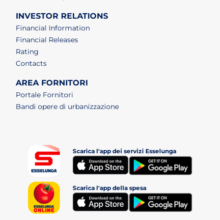
INVESTOR RELATIONS
Financial Information
Financial Releases
Rating
Contacts
AREA FORNITORI
Portale Fornitori
Bandi opere di urbanizzazione
Scarica l'app dei servizi Esselunga
(apri i
(apri in un nuovo tab)
Scarica l'app della spesa
(apri i
(apri in un nuovo tab)