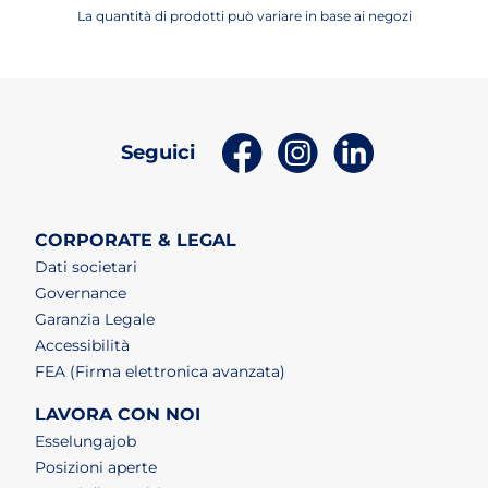
La quantità di prodotti può variare in base ai negozi
(apri in un nuovo tab)
(apri in un nuovo t
(apri in un n
Seguici
CORPORATE & LEGAL
Dati societari
Governance
Garanzia Legale
Accessibilità
FEA (Firma elettronica avanzata)
LAVORA CON NOI
(apri in un nuovo tab)
Esselungajob
(apri in un nuovo tab)
Posizioni aperte