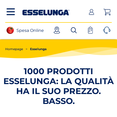
Posizionati sul contenuto principale
Posizionati sul menù principale
Posizionanti sul footer
(apri in un nuovo tab)
Spesa Online
Homepage
>
Esselunga
1000 PRODOTTI
ESSELUNGA: LA QUALITÀ
HA IL SUO PREZZO.
BASSO.