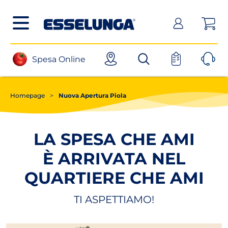
Posizionati sul contenuto principale
Posizionati sul menù principale
Posizionanti sul footer
(apri in un nuovo tab)
Spesa Online
Homepage
>
Nuova Apertura Piola
LA SPESA CHE AMI
È ARRIVATA NEL
QUARTIERE CHE AMI
TI ASPETTIAMO!