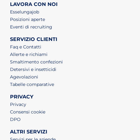
LAVORA CON NOI
(apri in un nuovo tab)
Esselungajob
(apri in un nuovo tab)
Posizioni aperte
(apri in un nuovo tab)
Eventi di recruiting
SERVIZIO CLIENTI
Faq e Contatti
Allerte e richiami
Smaltimento confezioni
Detersivi e insetticidi
Agevolazioni
Tabelle comparative
PRIVACY
Privacy
Consensi cookie
DPO
ALTRI SERVIZI
Servizi per le aziende