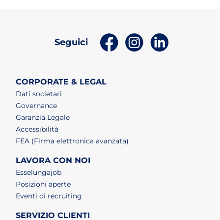
(apri in un nuovo tab)
(apri in un nuovo t
(apri in un n
Seguici
CORPORATE & LEGAL
Dati societari
Governance
Garanzia Legale
Accessibilità
FEA (Firma elettronica avanzata)
LAVORA CON NOI
(apri in un nuovo tab)
Esselungajob
(apri in un nuovo tab)
Posizioni aperte
(apri in un nuovo tab)
Eventi di recruiting
SERVIZIO CLIENTI