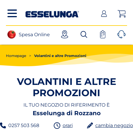
Posizionati sul contenuto principale
Posizionati sul menù principale
Posizionanti sul footer
(apri in un nuovo tab)
Spesa Online
Homepage
>
Volantini e altre Promozioni
VOLANTINI E ALTRE
PROMOZIONI
IL TUO NEGOZIO DI RIFERIMENTO È
Esselunga di Rozzano
0257 503 568
orari
cambia negozio
telefono