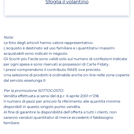
(apri in un nuovo t
Sfoglia il volantino
Note:
Le foto degli articoli hanno valore rappresentativo.
L'acquisto è destinato ad uso familiare e i quantitativi massimi
acquistabili sono indicati in negozio.
Gli Sconti più Facile sono validi solo sul numero di confezioni indicate
per ogni spesa e sono riservati ai possessori di Carte Fìdaty.
I prezzi comprendono il contributo RAEE ove previsto.
Una selezione di prodotti è ordinabile anche on-line nelle zone coperte
dal servizio esselunga.It
Per la promozione SOTTOCOSTO:
Vendita effettuata ai sensi del d.p.r. 6 aprile 2001 n°218.
Il numero di pezzi per articolo fa riferimento alle quantità minime
disponibili in questo singolo punto vendita.
Al fine di garantire la disponibilità dell’offerta a tutti i clienti, non
saranno venduti quantitativi di merce eccedenti il fabbisogno
familiare.