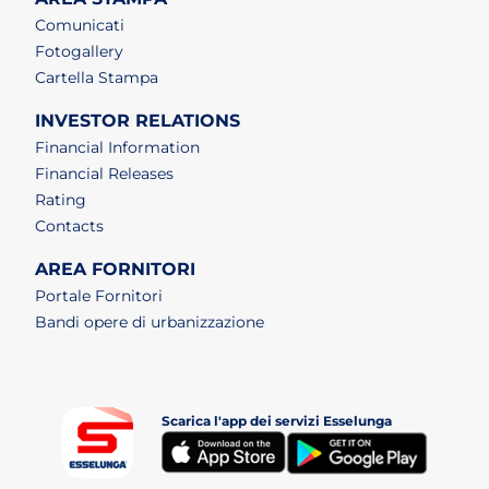
Comunicati
Fotogallery
Cartella Stampa
INVESTOR RELATIONS
Financial Information
Financial Releases
Rating
Contacts
AREA FORNITORI
Portale Fornitori
Bandi opere di urbanizzazione
Scarica l'app dei servizi Esselunga
(apri i
(apri in un nuovo tab)