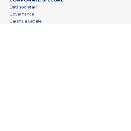
Dati societari
Governance
Garanzia Legale
Accessibilità
FEA (Firma elettronica avanzata)
LAVORA CON NOI
(apri in un nuovo tab)
Esselungajob
(apri in un nuovo tab)
Posizioni aperte
(apri in un nuovo tab)
Eventi di recruiting
SERVIZIO CLIENTI
Faq e Contatti
Allerte e richiami
Smaltimento confezioni
Detersivi e insetticidi
Agevolazioni
Tabelle comparative