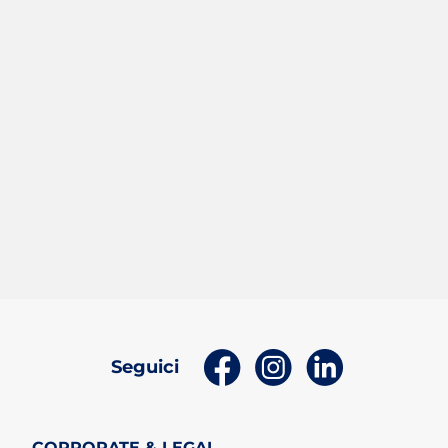
(apri in un nuovo tab)
(apri in un nuovo t
(apri in un n
Seguici
CORPORATE & LEGAL