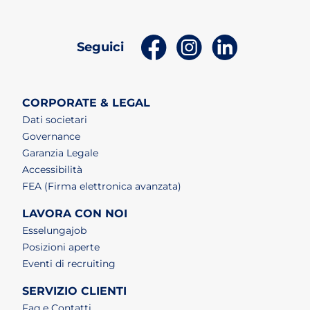
(apri in un nuovo tab)
(apri in un nuovo t
(apri in un n
Seguici
CORPORATE & LEGAL
Dati societari
Governance
Garanzia Legale
Accessibilità
FEA (Firma elettronica avanzata)
LAVORA CON NOI
(apri in un nuovo tab)
Esselungajob
(apri in un nuovo tab)
Posizioni aperte
(apri in un nuovo tab)
Eventi di recruiting
SERVIZIO CLIENTI
Faq e Contatti