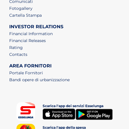
Comunicati
Fotogallery
Cartella Stampa
INVESTOR RELATIONS
Financial Information
Financial Releases
Rating
Contacts
AREA FORNITORI
Portale Fornitori
Bandi opere di urbanizzazione
Scarica l'app dei servizi Esselunga
(apri i
(apri in un nuovo tab)
Scarica l'app della spesa