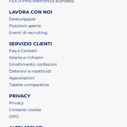
FEA (Firma elettronica avanzata)
LAVORA CON NOI
(apri in un nuovo tab)
Esselungajob
(apri in un nuovo tab)
Posizioni aperte
(apri in un nuovo tab)
Eventi di recruiting
SERVIZIO CLIENTI
Faq e Contatti
Allerte e richiami
Smaltimento confezioni
Detersivi e insetticidi
Agevolazioni
Tabelle comparative
PRIVACY
Privacy
Consensi cookie
DPO