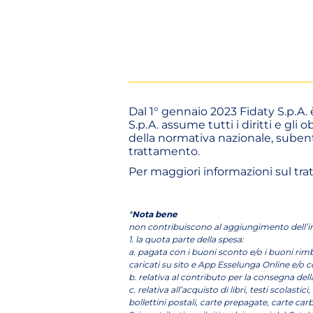
Dal 1° gennaio 2023 Fidaty S.p.A.
S.p.A. assume tutti i diritti e g
della normativa nazionale, subentr
trattamento.
Per maggiori informazioni sul tratt
*
Nota bene
non contribuiscono al aggiungimento dell’i
1. la quota parte della spesa:
a. pagata con i buoni sconto e/o i buoni rimb
caricati su sito e App Esselunga Online e/o 
b. relativa al contributo per la consegna dell
c. relativa all’acquisto di libri, testi scolasti
bollettini postali, carte prepagate, carte ca