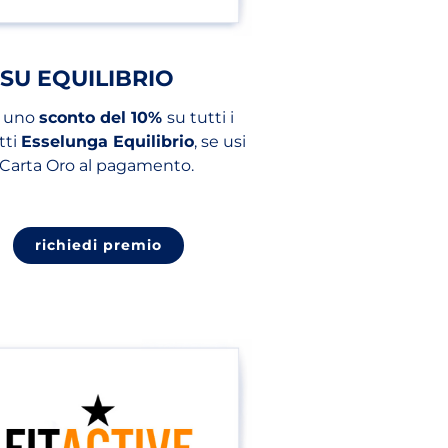
 SU EQUILIBRIO
i uno
sconto del 10%
su tutti i
tti
Esselunga Equilibrio
, se usi
 Carta Oro al pagamento.
ab)
(apri in un nuovo tab)
richiedi premio