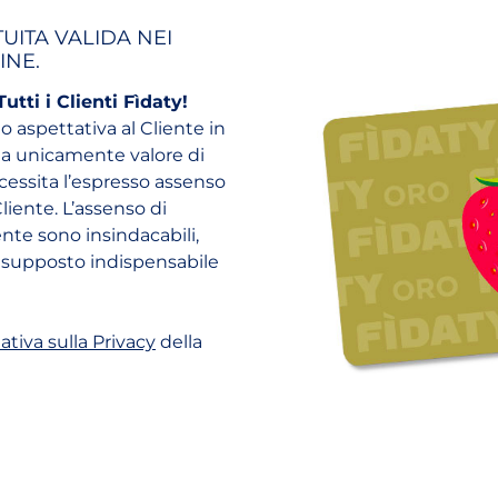
UITA VALIDA NEI
INE.
tti i Clienti Fìdaty!
 o aspettativa al Cliente in
 ha unicamente valore di
cessita l’espresso assenso
liente. L’assenso di
nte sono insindacabili,
resupposto indispensabile
n nuovo tab)
(apri in un nuovo tab)
ativa sulla Privacy
della