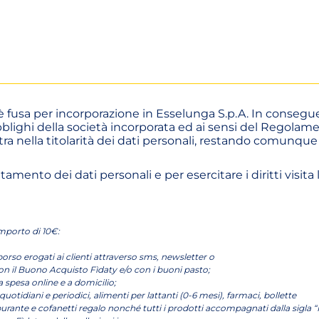
 è fusa per incorporazione in Esselunga S.p.A. In consegu
li obblighi della società incorporata ed ai sensi del Rego
a nella titolarità dei dati personali, restando comunque i
amento dei dati personali e per esercitare i diritti visita
mporto di 10€:
orso erogati ai clienti attraverso sms, newsletter o
con il Buono Acquisto Fìdaty e/o con i buoni pasto;
a spesa online e a domicilio;
ci, quotidiani e periodici, alimenti per lattanti (0-6 mesi), farmaci, bollette
rburante e cofanetti regalo nonché tutti i prodotti accompagnati dalla sigla “