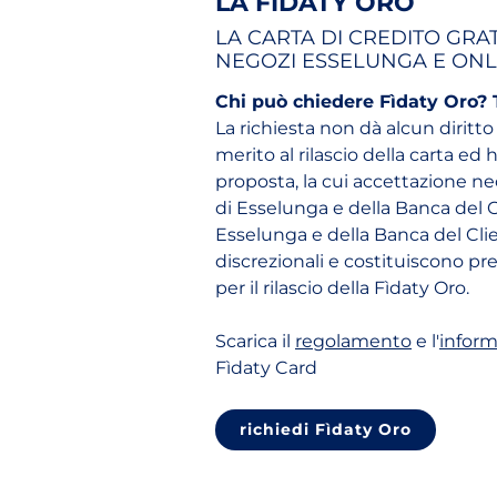
LA FÌDATY ORO
LA CARTA DI CREDITO GRAT
NEGOZI ESSELUNGA E ONL
Chi può chiedere Fìdaty Oro? Tu
La richiesta non dà alcun diritto
merito al rilascio della carta ed
proposta, la cui accettazione ne
di Esselunga e della Banca del C
Esselunga e della Banca del Clie
discrezionali e costituiscono p
per il rilascio della Fìdaty Oro.
(apri in u
Scarica il
regolamento
e l'
inform
Fìdaty Card
richiedi Fìdaty Oro