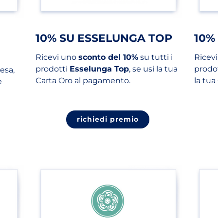
10% SU ESSELUNGA TOP
10%
Ricevi uno
sconto del 10%
su tutti i
Ricev
prodotti
Esselunga Top
, se usi la tua
prodo
esa,
Carta Oro al pagamento.
la tua
e
(apri in un nuovo t
richiedi premio