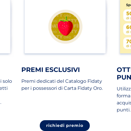
PREMI ESCLUSIVI
OTT
PUN
i solo
Premi dedicati del Catalogo Fìdaty
etti
per i possessori di Carta Fìdaty Oro.
Utiliz
forma 
.
acquis
punti.
richiedi premio