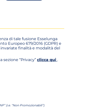
enza di tale fusione Esselunga
lamento Europeo 679/2016 (GDPR) e
nvariate finalità e modalità del
 la sezione “Privacy”
clicca qui
.
NP” (i.e. “Non Promozionabili”).