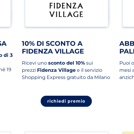
SA
10% DI SCONTO A
AB
FIDENZA VILLAGE
PAL
 di 3
Ricevi uno
sconto del 10%
sui
Puoi 
hé 19
prezzi
Fidenza Village
e il servizio
mesi a
Shopping Express gratuito da Milano
anzic
richiedi premio